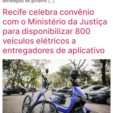
estratégias de governo […]
Recife celebra convênio
com o Ministério da Justiça
para disponibilizar 800
veículos elétricos a
entregadores de aplicativo