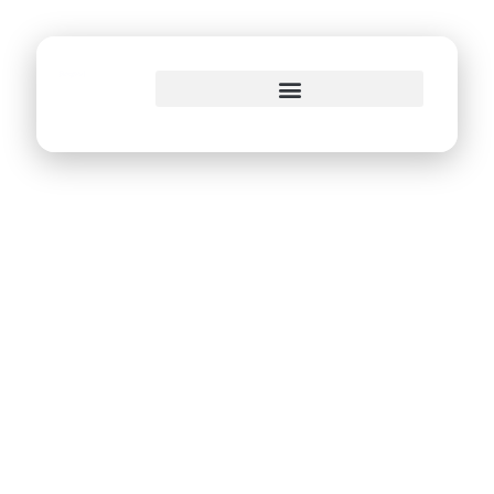
o
conteúdo
Recife lança Novo
Conecta com IA,
serviços
personalizados e
foco em inclusão