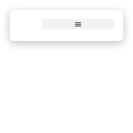
o
conteúdo
Recife lidera mais
uma vez como uma
das principais
referências globais
de Cidades
Sustentáveis com