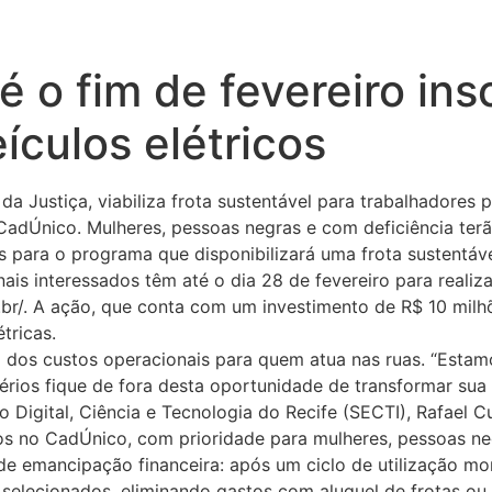
é o fim de fevereiro ins
ículos elétricos
 da Justiça, viabiliza frota sustentável para trabalhadores 
o CadÚnico. Mulheres, pessoas negras e com deficiência ter
es para o programa que disponibilizará uma frota sustentáve
nais interessados têm até o dia 28 de fevereiro para realiz
v.br/. A ação, que conta com um investimento de R$ 10 milh
tricas.
ão dos custos operacionais para quem atua nas ruas. “Esta
érios fique de fora desta oportunidade de transformar sua
 Digital, Ciência e Tecnologia do Recife (SECTI), Rafael C
os no CadÚnico, com prioridade para mulheres, pessoas ne
r de emancipação financeira: após um ciclo de utilização mo
s selecionados, eliminando gastos com aluguel de frotas ou