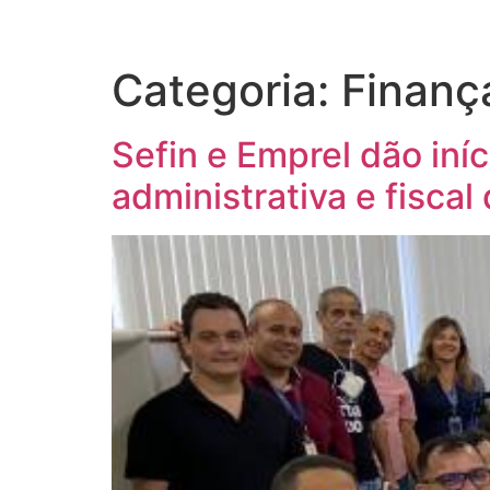
Categoria:
Finanç
Sefin e Emprel dão iní
administrativa e fiscal