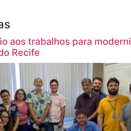
as
cio aos trabalhos para modern
 do Recife