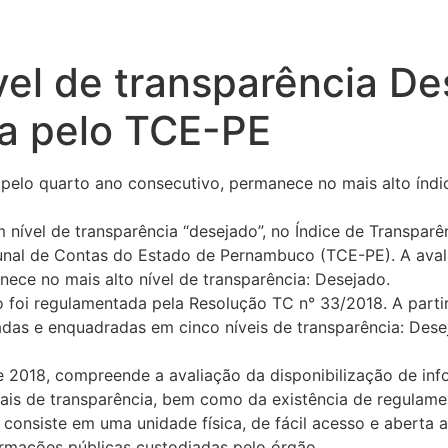
el de transparência De
da pelo TCE-PE
, pelo quarto ano consecutivo, permanece no mais alto índi
m nível de transparência “desejado”, no Índice de Transpa
ribunal de Contas do Estado de Pernambuco (TCE-PE). A ava
nece no mais alto nível de transparência: Desejado.
oi regulamentada pela Resolução TC n° 33/2018. A partir d
as e enquadradas em cinco níveis de transparência: Deseja
de 2018, compreende a avaliação da disponibilização de inf
ortais de transparência, bem como da existência de regulame
consiste em uma unidade física, de fácil acesso e aberta 
ormações públicas custodiadas pelo órgão.