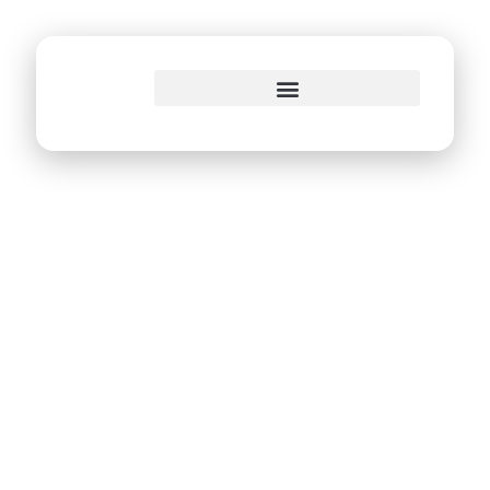
o
conteúdo
Atendimento
presencial do
Mutirão de
Negociação Fiscal
do Recife encerra
neste sábado no