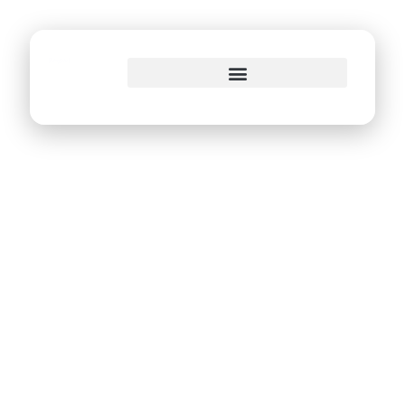
o
conteúdo
Hacker Cidadão
8.0 vai premiar
participantes e
inscrições
encerram no dia 29
de novembro