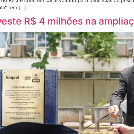
a do Recife criou um canal voltado para denúncias de pesso
ila” tem […]
nveste R$ 4 milhões na amplia