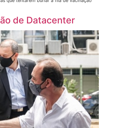
as que tentarem burlar a fila de vacinação
ção de Datacenter