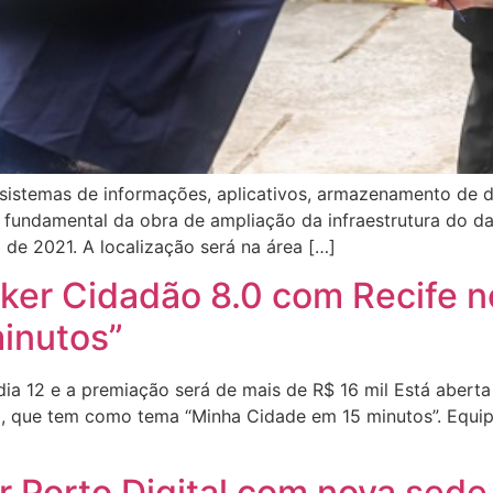
 sistemas de informações, aplicativos, armazenamento de d
a fundamental da obra de ampliação da infraestrutura do dat
de 2021. A localização será na área […]
er Cidadão 8.0 com Recife n
inutos”
dia 12 e a premiação será de mais de R$ 16 mil Está abert
 que tem como tema “Minha Cidade em 15 minutos”. Equipes
r Porto Digital com nova sede 