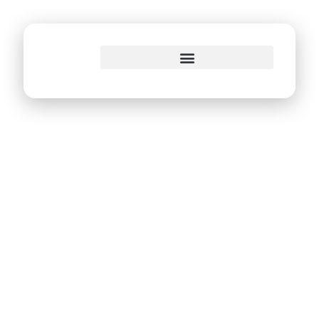
o
conteúdo
Emprel completa
50 anos e se
destaca no NE na
inclusão digital