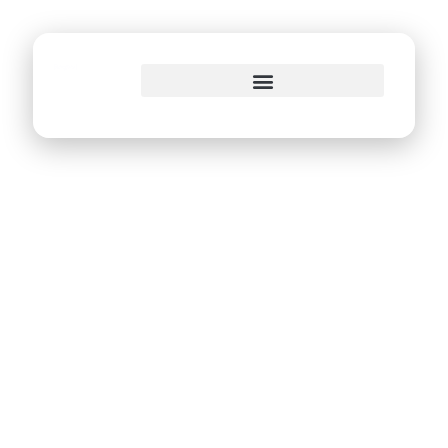
o
conteúdo
Recife adere ao
projeto Cidade
Pacífica do
Ministério Público
de Pernambuco