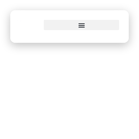
o
conteúdo
Recife adere ao
projeto Cidade
Pacífica do
Ministério Público
de Pernambuco