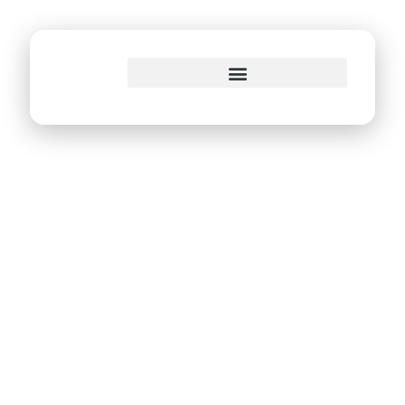
o
conteúdo
Prefeitura do Recife
implanta protocolo
eletrônico