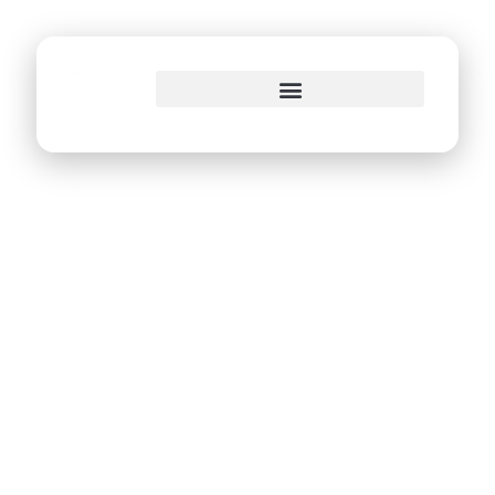
o
conteúdo
Prefeitura do Recife
implanta protocolo
eletrônico