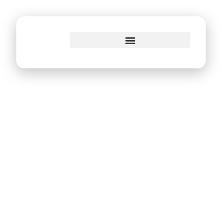
o
conteúdo
Recife é a 2ª capital
em transparência
de dados públicos
sobre a Covid-19