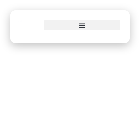
o
conteúdo
Recife é a 2ª capital
em transparência
de dados públicos
sobre a Covid-19