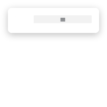
o
conteúdo
Prefeitura publica
decreto sobre
Política de
Proteção de Dados
Pessoais e lança
cartilha sobre o