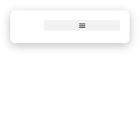
o
conteúdo
Prefeitura do Recife
realiza encontro
para debater
Dados Abertos