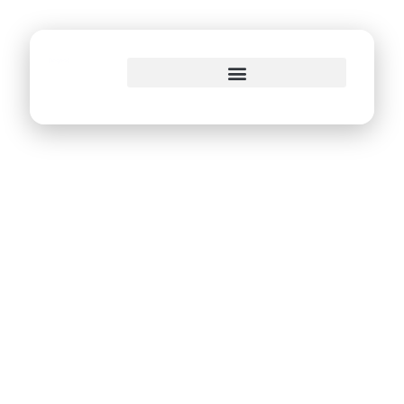
o
conteúdo
TV Conecta Recife
entra no arrasta pé
e faz a transmissão
ao vivo do Recife
Junino direto do
Sítio Trindade