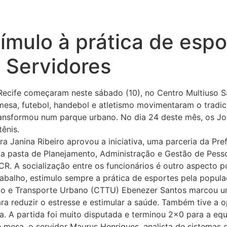
tímulo à prática de esp
 Servidores
 Recife começaram neste sábado (10), no Centro Multiuso
mesa, futebol, handebol e atletismo movimentaram o tradic
ransformou num parque urbano. No dia 24 deste mês, os J
tênis.
 Janina Ribeiro aprovou a iniciativa, uma parceria da Pref
 a pasta de Planejamento, Administração e Gestão de Pesso
R. A socialização entre os funcionários é outro aspecto p
balho, estimulo sempre a prática de esportes pela popula
ito e Transporte Urbano (CTTU) Ebenezer Santos marcou um
a reduzir o estresse e estimular a saúde. Também tive a 
a. A partida foi muito disputada e terminou 2×0 para a eq
esa, o servidor Maurus Henriques, analista de sistemas 