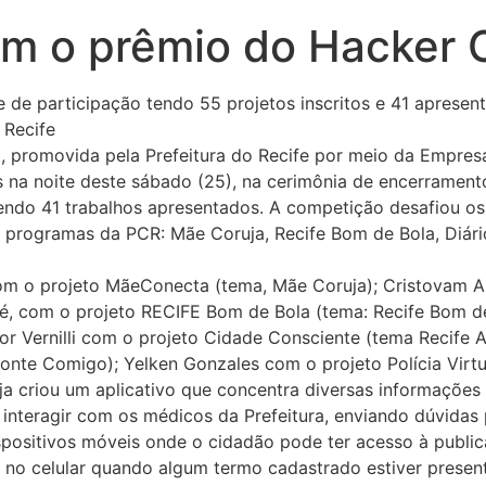
am o prêmio do Hacker 
de de participação tendo 55 projetos inscritos e 41 apres
 Recife
promovida pela Prefeitura do Recife por meio da Empresa
 na noite deste sábado (25), na cerimônia de encerrament
 tendo 41 trabalhos apresentados. A competição desafiou os
 programas da PCR: Mãe Coruja, Recife Bom de Bola, Diário
com o projeto MãeConecta (tema, Mãe Coruja); Cristovam A
 Café, com o projeto RECIFE Bom de Bola (tema: Recife Bom 
or Vernilli com o projeto Cidade Consciente (tema Recife 
nte Comigo); Yelken Gonzales com o projeto Polícia Virtua
a criou um aplicativo que concentra diversas informações
 interagir com os médicos da Prefeitura, enviando dúvida
dispositivos móveis onde o cidadão pode ter acesso à public
tas no celular quando algum termo cadastrado estiver present