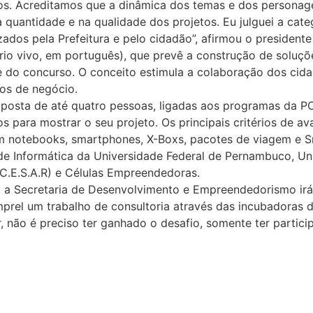
anos. Acreditamos que a dinâmica dos temas e dos personag
a quantidade e na qualidade dos projetos. Eu julguei a categ
ados pela Prefeitura e pelo cidadão”, afirmou o president
ório vivo, em português), que prevê a construção de soluç
 do concurso. O conceito estimula a colaboração dos cidad
os de negócio.
osta de até quatro pessoas, ligadas aos programas da PCR
 para mostrar o seu projeto. Os principais critérios de av
 notebooks, smartphones, X-Boxs, pacotes de viagem e 
 Informática da Universidade Federal de Pernambuco, Uni
(C.E.S.A.R) e Células Empreendedoras.
a Secretaria de Desenvolvimento e Empreendedorismo irá i
mprel um trabalho de consultoria através das incubadoras d
r, não é preciso ter ganhado o desafio, somente ter partic