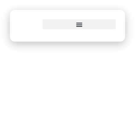
o
conteúdo
Reta final:
inscrições para o 3º
Ciclo do Eita!
Recife seguem
abertas até 20 de
junho