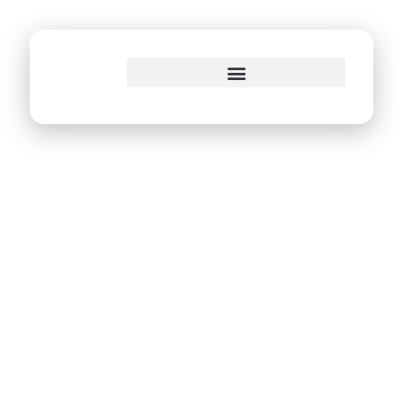
o
conteúdo
REC’n’Play
movimenta o
Recife Antigo a
partir desta
quinta-feira (30)