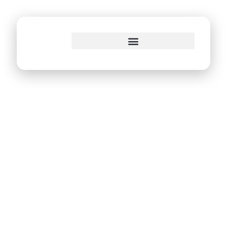
o
conteúdo
Reciprev
disponibiliza
consulta digital de
contracheque e
informe de
rendimentos para