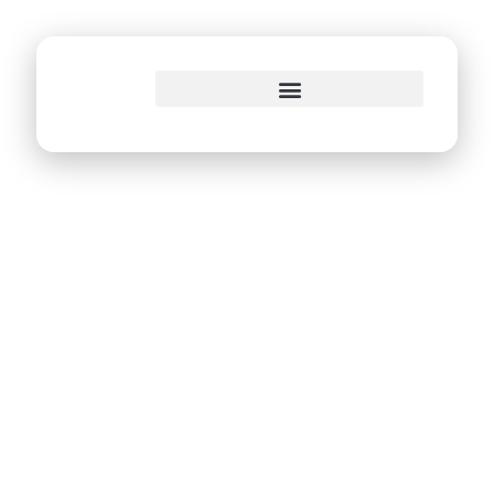
o
conteúdo
Recife terá 2ª
edição do
REC’n’Play em
novembro