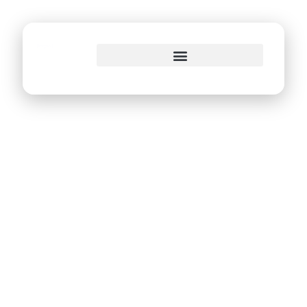
o
conteúdo
Recife recebe o
Encontro Regional
Connected Smart
Cities – Edição
Nordeste