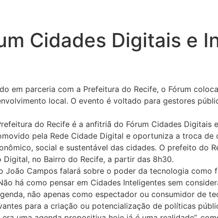
um Cidades Digitais e I
do em parceria com a Prefeitura do Recife, o Fórum coloca
volvimento local. O evento é voltado para gestores públi
refeitura do Recife é a anfitriã do Fórum Cidades Digitais e
romovido pela Rede Cidade Digital e oportuniza a troca de
nômico, social e sustentável das cidades. O prefeito do R
Digital, no Bairro do Recife, a partir das 8h30.
ito João Campos falará sobre o poder da tecnologia como f
Não há como pensar em Cidades Inteligentes sem consider
agenda, não apenas como espectador ou consumidor de tec
antes para a criação ou potencialização de políticas públi
e era uma agenda propositiva hoje já é uma realidade”, co