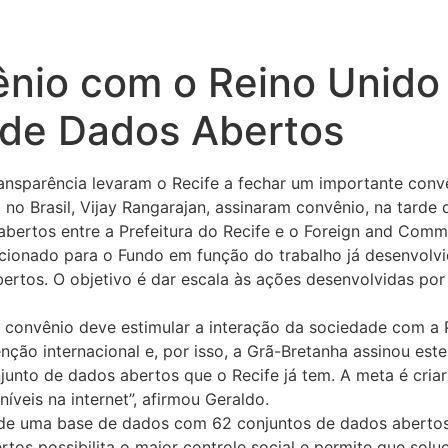
ênio com o Reino Unido
 de Dados Abertos
 transparência levaram o Recife a fechar um importante conv
no Brasil, Vijay Rangarajan, assinaram convênio, na tarde 
bertos entre a Prefeitura do Recife e o Foreign and Com
lecionado para o Fundo em função do trabalho já desenvolvi
ertos. O objetivo é dar escala às ações desenvolvidas po
 convênio deve estimular a interação da sociedade com a P
nção internacional e, por isso, a Grã-Bretanha assinou es
njunto de dados abertos que o Recife já tem. A meta é cri
veis na internet”, afirmou Geraldo.
de uma base de dados com 62 conjuntos de dados abertos 
tos possibilita o maior controle social e permite que sol