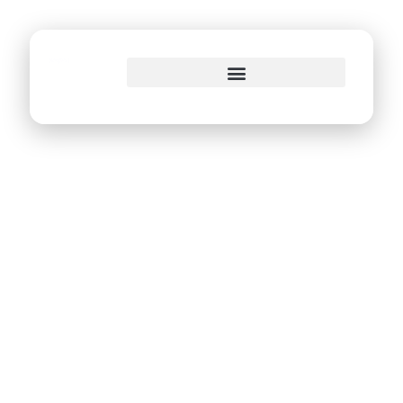
o
conteúdo
Recife encerra
inscrições do 3º
Ciclo de Inovação
Aberta com mais
de 150 projetos
participantes