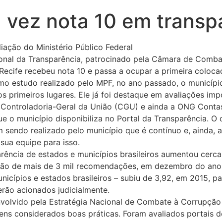
 vez nota 10 em transp
iação do Ministério Público Federal
onal da Transparência, patrocinado pela Câmara de Combat
, Recife recebeu nota 10 e passa a ocupar a primeira colo
ltimo estudo realizado pelo MPF, no ano passado, o municípi
 os primeiros lugares. Ele já foi destaque em avaliações i
 Controladoria-Geral da União (CGU) e ainda a ONG Contas
 o município disponibiliza no Portal da Transparência. O c
em sendo realizado pelo município que é contínuo e, ainda
sua equipe para isso.
rência de estados e municípios brasileiros aumentou cerca
ição de mais de 3 mil recomendações, em dezembro do ano 
icípios e estados brasileiros – subiu de 3,92, em 2015, pa
erão acionados judicialmente.
volvido pela Estratégia Nacional de Combate à Corrupção
itens considerados boas práticas. Foram avaliados portais d