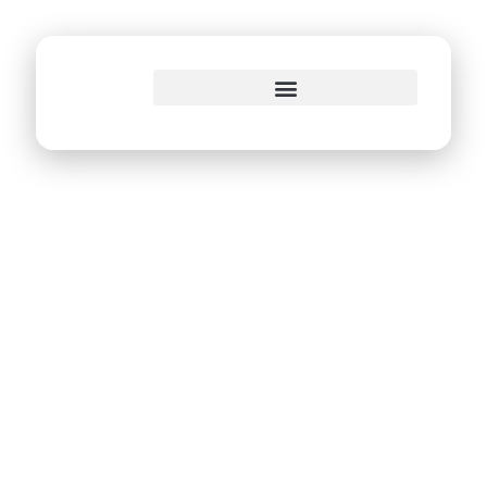
o
conteúdo
Recife conquista o
primeiro lugar geral
do Prêmio Anciti
Awards 2022