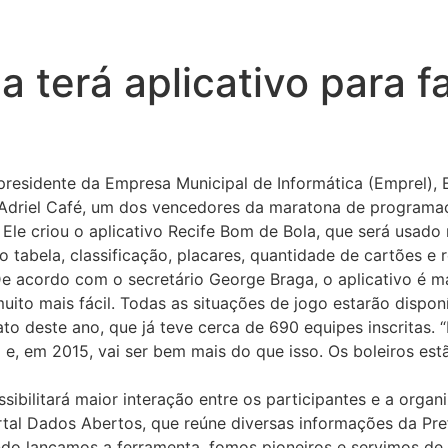
 terá aplicativo para fa
 presidente da Empresa Municipal de Informática (Emprel),
 Adriel Café, um dos vencedores da maratona de program
 Ele criou o aplicativo Recife Bom de Bola, que será usa
 tabela, classificação, placares, quantidade de cartões e 
 acordo com o secretário George Braga, o aplicativo é m
uito mais fácil. Todas as situações de jogo estarão disponí
deste ano, que já teve cerca de 690 equipes inscritas. 
, em 2015, vai ser bem mais do que isso. Os boleiros est
ssibilitará maior interação entre os participantes e a org
rtal Dados Abertos, que reúne diversas informações da Pre
ndo lançamos a ferramenta, fomos pioneiros e servimos de 