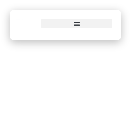
o
conteúdo
Recife apresenta
experiência no
controle do Aedes
aegypti, em feira
no Ceará