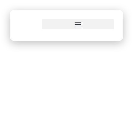
o
conteúdo
Protocolos de
segurança contra a
Covid-19 são
implantados no
edificio-sede da
PCR