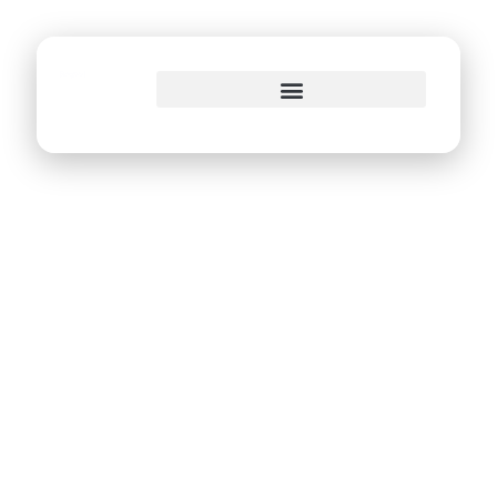
o
conteúdo
Prorrogada as
inscrições do
2°Ciclo de
Inovação Aberta do
Recife