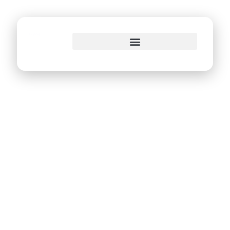
o
conteúdo
Programa Mãe
Coruja Recife será
tema de desafio na
Campus Party