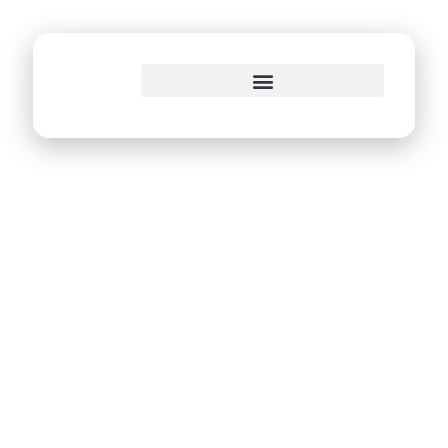
o
conteúdo
Prêmio Cidades do
Futuro 2023:
ANCITI premia as
melhores
experiências de
inovação no setor