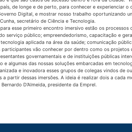
aís, de longe e de perto, para conhecer e experienciar o 
Governo Digital, e mostrar nosso trabalho oportunizando
 Cunha, secretário de Ciência e Tecnologia.
para esse primeiro encontro imersivo estão os processos 
 do serviço público; empreendedorismo, capacitação e ger
; tecnologia aplicada na área da saúde; comunicação públ
os participantes vão conhecer por dentro como os projeto
esentantes governamentais e de instituições públicas inte
odo e algumas das nossas soluções embarcadas em tecnolog
ganizada e inovadora esses grupos de colegas vindos de ou
s a partir dessas imersões. A ideia é realizar dois a cad
a Bernardo D’Almeida, presidente da Emprel.