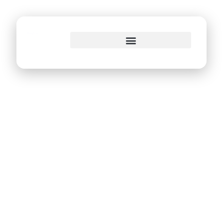
o
conteúdo
Prefeitura do Recife
muda plataforma
de e-mails
corporativos