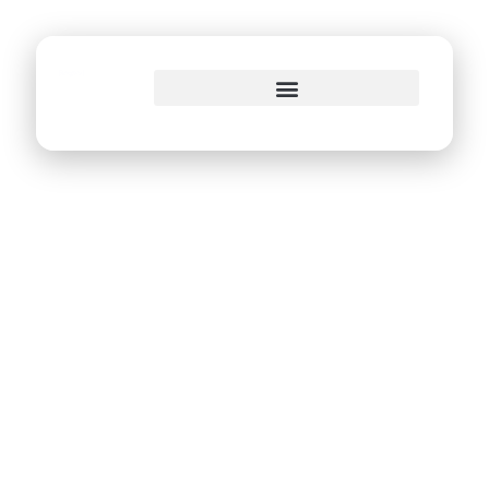
o
conteúdo
Prefeitura do Recife
lança projeto
Marketing do
Futuro direcionado
aos
empreendedores