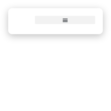
o
conteúdo
Prefeitura do Recife
inicia processo de
transformação
digital a partir da
estruturação de
uma rede