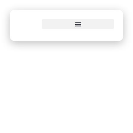
o
conteúdo
Prefeitura do Recife
inicia implantação
do sistema
eletrônico de
protocolo