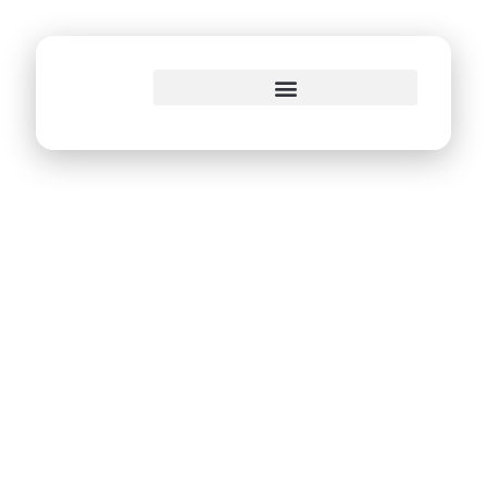
o
conteúdo
Prefeitura do Recife
faz uso da
tecnologia como
ferramenta de
gestão no
enfrentamento aos