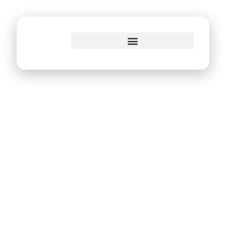
o
conteúdo
Prefeitura do Recife
‘exporta’ suas
soluções e
experiências em
inovação
tecnológica a