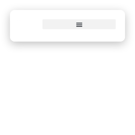
o
conteúdo
Prefeitura do Recife
e Santa Cruz se
unem e promovem
ação para
incentivar a adoção
de animais