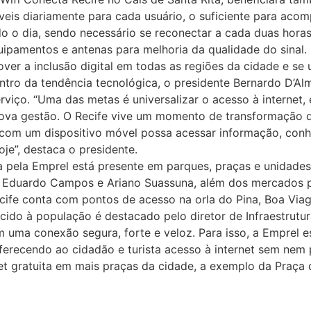
veis diariamente para cada usuário, o suficiente para aco
do o dia, sendo necessário se reconectar a cada duas hora
uipamentos e antenas para melhoria da qualidade do sinal.
ver a inclusão digital em todas as regiões da cidade e se 
ntro da tendência tecnológica, o presidente Bernardo D’A
viço. “Uma das metas é universalizar o acesso à internet, 
ova gestão. O Recife vive um momento de transformação digi
a com um dispositivo móvel possa acessar informação, conh
oje”, destaca o presidente.
ida pela Emprel está presente em parques, praças e unidad
z Eduardo Campos e Ariano Suassuna, além dos mercados pú
ife conta com pontos de acesso na orla do Pina, Boa Via
do à população é destacado pelo diretor de Infraestrutura
 uma conexão segura, forte e veloz. Para isso, a Emprel 
erecendo ao cidadão e turista acesso à internet sem nem pr
et gratuita em mais praças da cidade, a exemplo da Praça 