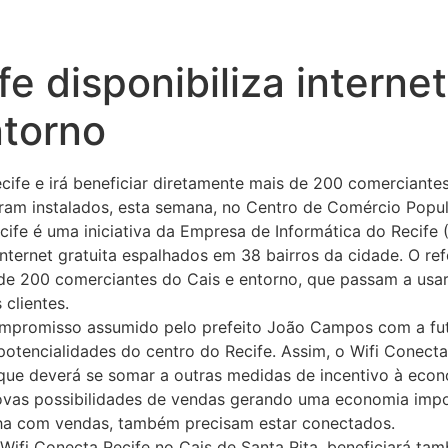
fe disponibiliza internet
ntorno
ife e irá beneficiar diretamente mais de 200 comerciant
oram instalados, esta semana, no Centro de Comércio Popul
ife é uma iniciativa da Empresa de Informática do Recife (
ternet gratuita espalhados em 38 bairros da cidade. O refo
 de 200 comerciantes do Cais e entorno, que passam a usar
 clientes.
 compromisso assumido pelo prefeito João Campos com a fu
 potencialidades do centro do Recife. Assim, o Wifi Conect
e deverá se somar a outras medidas de incentivo à econom
á novas possibilidades de vendas gerando uma economia imp
ha com vendas, também precisam estar conectados.
Wifi Conecta Recife no Cais de Santa Rita, beneficiará t