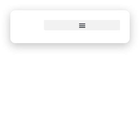
o
conteúdo
Prefeitura do Recife
cria grupo
estratégico de
cobrança para
aumentar a
arrecadação do