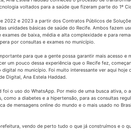
tecnologia voltados para a saúde que fizeram parte do 1º Ci
tre 2022 e 2023 a partir dos Contratos Públicos de Soluçõ
das unidades básicas de saúde do Recife. Ambos fazem uso d
e exames de baixa, média e alta complexidade e para rem
espera por consultas e exames no município.
importante para que a gente possa garantir mais acesso e 
er um pouco dessa experiência que o Recife fez, começa
igital no município. Foi muito interessante ver aqui hoje 
de Digital, Ana Estela Haddad.
d foi o uso do WhatsApp. Por meio de uma busca ativa, o a
, como a diabetes e a hipertensão, para as consultas regu
ca de mensagens online do mundo e o mais usado no Brasil,
refeitura, vendo de perto tudo o que já construímos e o q