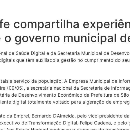
fe compartilha experiên
 o governo municipal d
ional de Saúde Digital e da Secretaria Municipal de Desen
digitais que têm auxiliado a gestão no cumprimento do seu
ais a serviço da população. A Empresa Municipal de Inform
ira (09/05), a secretária nacional da Secretaria de Inform
etária de Desenvolvimento Econômico da Prefeitura de São P
iente digital totalmente voltado para a geração de empre
te da Emprel, Bernardo D’Almeida, pelo vice-presidente da 
 executivo de Transformação Digital, Felipe Cadena, e pelo
a, Ana Estela Haddad conheceu o processo de transformaçã