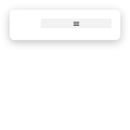
o
conteúdo
Prefeitura do Recife
aposta na
transformação
digital para otimizar
acesso a serviços
públicos