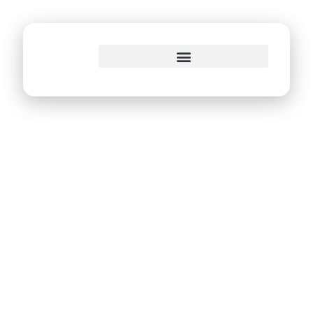
o
conteúdo
Prefeitura do Recife
anuncia conjunto
de medidas para
ampliar
investimentos em
R$ 1,5 bi