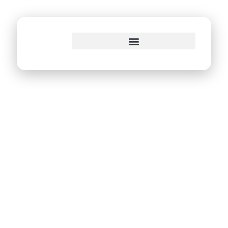
o
conteúdo
Prefeitura do Recife
agiliza emissão de
ITBI pela Internet